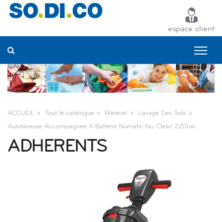
Panneau de gestion des cookies
espace client
ACCUEIL
Tout le catalogue
Materiel
Lavage Des Sols
Autolaveuse Accompagnee A Batterie Numatic Nu-Clean 220nxr
ADHERENTS