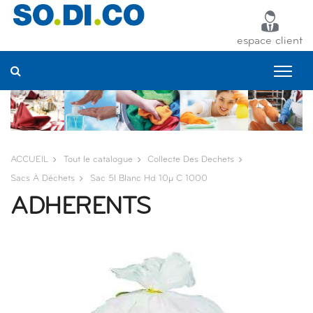
Panneau de gestion des cookies
espace client
ACCUEIL
Tout le catalogue
Collecte Des Dechets
Sacs À Déchets
Sac 5l Blanc Hd 10µ C 1000
ADHERENTS