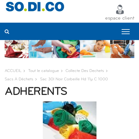
Panneau de gestion des cookies
espace client
ACCUEIL
Tout le catalogue
Collecte Des Dechets
Sacs À Déchets
Sac 30l Noir Corbeille Hd 11µ C 1000
ADHERENTS