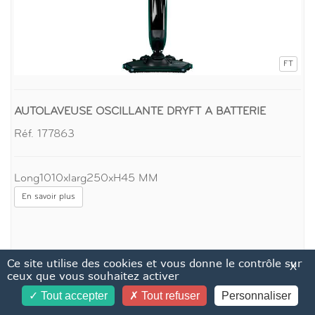
FT
AUTOLAVEUSE OSCILLANTE DRYFT A BATTERIE
Réf. 177863
Long1010xlarg250xH45 MM
En savoir plus
Ce site utilise des cookies et vous donne le contrôle sur
X
ceux que vous souhaitez activer
Tout accepter
Tout refuser
Personnaliser